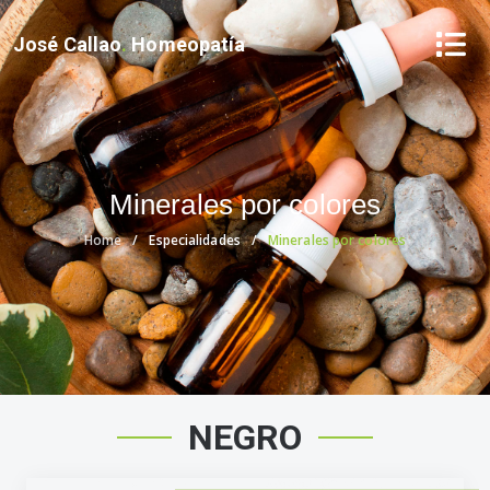
José Callao
.
Homeopatía
Minerales por colores
Home
Especialidades
Minerales por colores
NEGRO